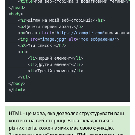
    <
title
>Моя веб-сторінка з додатковими тегами</
ti
</
head
>
<
body
>
    <
h1
>Вітаю на моїй веб-сторінці!</
h1
>
    <
p
>Це мій перший абзац.</
p
>
    <
p
>Ось <
a
 href
=
"https://example.com"
>посилання</
    <
img
 src
=
"image.jpg"
 alt
=
"Моє зображення"
>
    <
h2
>Мій список:</
h2
>
    <
ul
>
        <
li
>Перший елемент</
li
>
        <
li
>Другий елемент</
li
>
        <
li
>Третій елемент</
li
>
    </
ul
>
</
body
>
</
html
>
HTML - це мова, яка дозволяє структурувати ваш
контент на веб-сторінці. Вона складається з
різних тегів, кожен з яких має свою функцію.