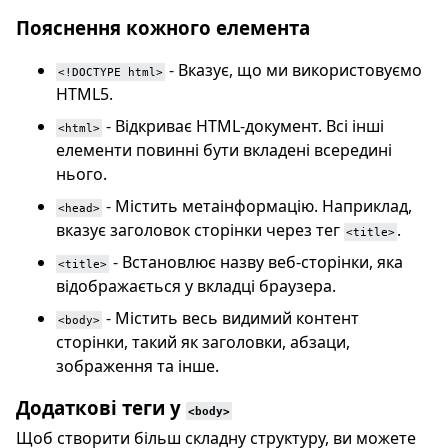
Пояснення кожного елемента
- Вказує, що ми використовуємо
<!DOCTYPE html>
HTML5.
- Відкриває HTML-документ. Всі інші
<html>
елементи повинні бути вкладені всередині
нього.
- Містить метаінформацію. Наприклад,
<head>
вказує заголовок сторінки через тег
.
<title>
- Встановлює назву веб-сторінки, яка
<title>
відображається у вкладці браузера.
- Містить весь видимий контент
<body>
сторінки, такий як заголовки, абзаци,
зображення та інше.
Додаткові теги у
<body>
Щоб створити більш складну структуру, ви можете