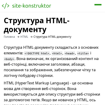
Структура HTML-
документу
Головна
HTML
Структура HTML-документу
Структура HTML-документу складається з основних
елементів:
,
,
,
і
<!DOCTYPE html>
<html>
<head>
<title>
. Вона визначає, як організований контент на
<body>
веб-сторінці, включаючи заголовки, абзаци,
посилання та зображення, забезпечуючи чітку та
логічну побудову сторінки.
HTML (HyperText Markup Language) - це основна
мова для створення веб-сторінок. Вона
використовується для опису структури веб-сторінки
за допомогою тегів. Якщо ви новачок у HTML, ось