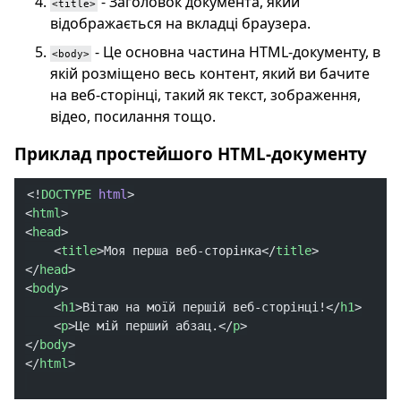
- Заголовок документа, який
<title>
відображається на вкладці браузера.
- Це основна частина HTML-документу, в
<body>
якій розміщено весь контент, який ви бачите
на веб-сторінці, такий як текст, зображення,
відео, посилання тощо.
Приклад простейшого HTML-документу
<!
DOCTYPE
 html
>
<
html
>
<
head
>
    <
title
>Моя перша веб-сторінка</
title
>
</
head
>
<
body
>
    <
h1
>Вітаю на моїй першій веб-сторінці!</
h1
>
    <
p
>Це мій перший абзац.</
p
>
</
body
>
</
html
>