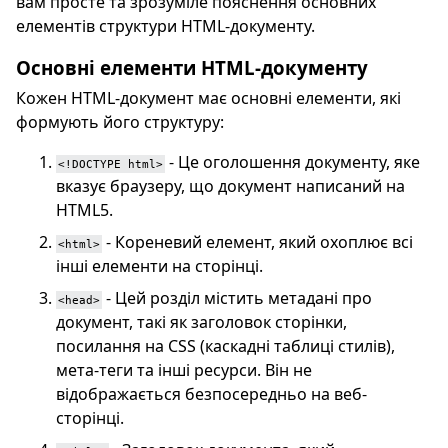
вам просте та зрозуміле пояснення основних
елементів структури HTML-документу.
Основні елементи HTML-документу
Кожен HTML-документ має основні елементи, які
формують його структуру:
- Це оголошення документу, яке
<!DOCTYPE html>
вказує браузеру, що документ написаний на
HTML5.
- Кореневий елемент, який охоплює всі
<html>
інші елементи на сторінці.
- Цей розділ містить метадані про
<head>
документ, такі як заголовок сторінки,
посилання на CSS (каскадні таблиці стилів),
мета-теги та інші ресурси. Він не
відображається безпосередньо на веб-
сторінці.