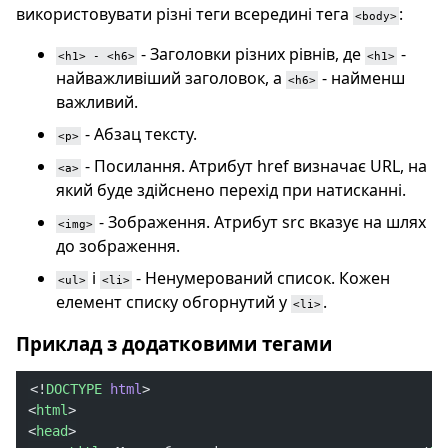
використовувати різні теги всередині тега
:
<body>
- Заголовки різних рівнів, де
-
<h1> - <h6>
<h1>
найважливіший заголовок, а
- найменш
<h6>
важливий.
- Абзац тексту.
<p>
- Посилання. Атрибут href визначає URL, на
<a>
який буде здійснено перехід при натисканні.
- Зображення. Атрибут src вказує на шлях
<img>
до зображення.
і
- Ненумерований список. Кожен
<ul>
<li>
елемент списку обгорнутий у
.
<li>
Приклад з додатковими тегами
<!
DOCTYPE
 html
>
<
html
>
<
head
>